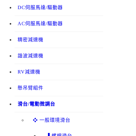
DC伺服馬達/驅動器
AC伺服馬達/驅動器
精密減速機
諧波減速機
RV減速機
懸吊臂組件
滑台/電動微調台
❖ 一般環境滑台
▌螺桿滑台