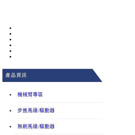
產品資訊
機械臂專區
步進馬達/驅動器
無刷馬達/驅動器