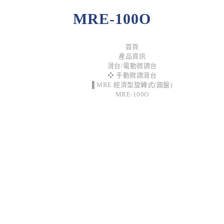
MRE-100O
首頁
產品資訊
滑台/電動微調台
❖ 手動微調滑台
▌MRE 經濟型旋轉式(圓盤)
MRE-100O