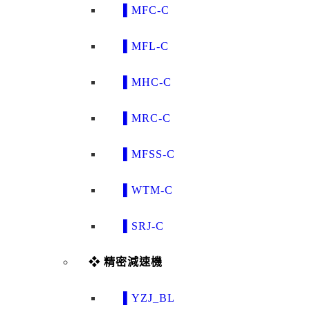
▌MFC-C
▌MFL-C
▌MHC-C
▌MRC-C
▌MFSS-C
▌WTM-C
▌SRJ-C
❖ 精密減速機
▌YZJ_BL