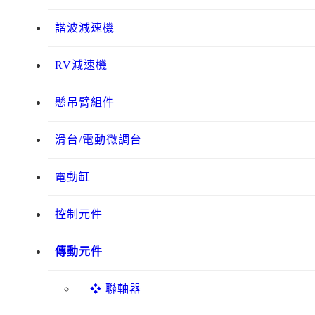
諧波減速機
RV減速機
懸吊臂組件
滑台/電動微調台
電動缸
控制元件
傳動元件
❖ 聯軸器