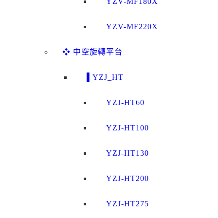
YZV-MF180X
YZV-MF220X
❖ 中空旋轉平台
▌YZJ_HT
YZJ-HT60
YZJ-HT100
YZJ-HT130
YZJ-HT200
YZJ-HT275