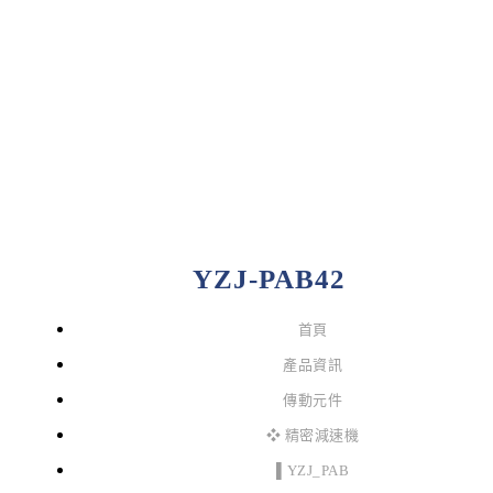
YZJ-PAB42
首頁
產品資訊
傳動元件
❖ 精密減速機
▌YZJ_PAB