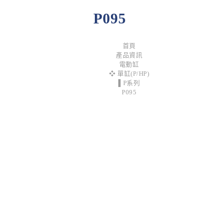
P095
首頁
產品資訊
電動缸
❖ 單缸(P/HP)
▌P系列
P095