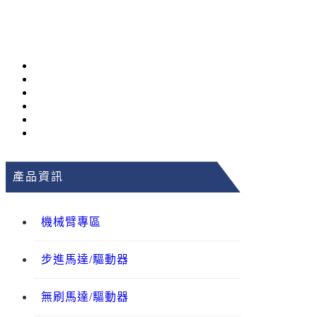
產品資訊
機械臂專區
步進馬達/驅動器
無刷馬達/驅動器