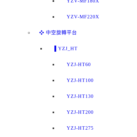
YZV-MF180X
YZV-MF220X
❖ 中空旋轉平台
▌YZJ_HT
YZJ-HT60
YZJ-HT100
YZJ-HT130
YZJ-HT200
YZJ-HT275