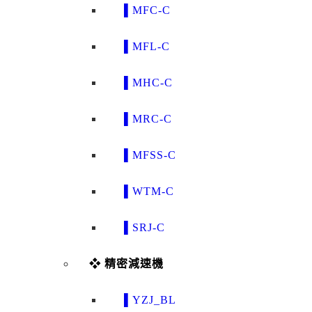
▌MFC-C
▌MFL-C
▌MHC-C
▌MRC-C
▌MFSS-C
▌WTM-C
▌SRJ-C
❖ 精密減速機
▌YZJ_BL