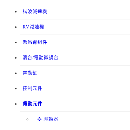
諧波減速機
RV減速機
懸吊臂組件
滑台/電動微調台
電動缸
控制元件
傳動元件
❖ 聯軸器