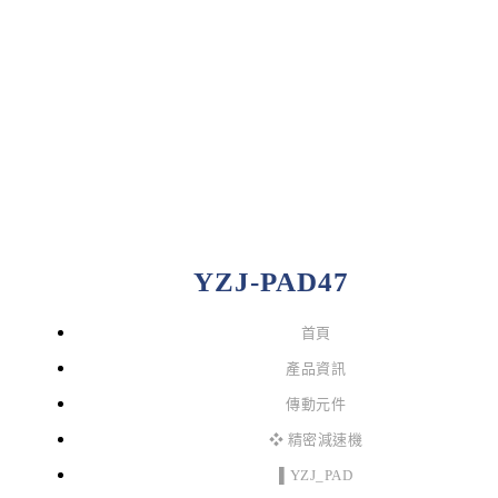
YZJ-PAD47
首頁
產品資訊
傳動元件
❖ 精密減速機
▌YZJ_PAD