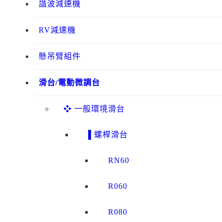
諧波減速機
RV減速機
懸吊臂組件
滑台/電動微調台
❖ 一般環境滑台
▌螺桿滑台
RN60
R060
R080