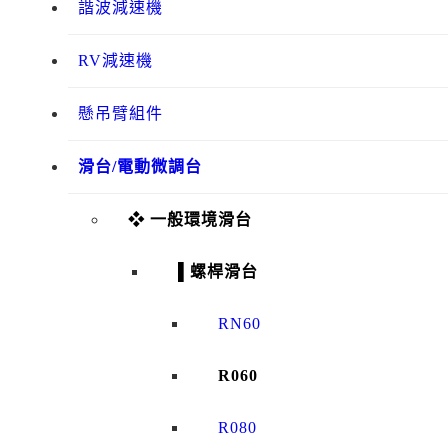
諧波減速機
RV減速機
懸吊臂組件
滑台/電動微調台
❖ 一般環境滑台
▌螺桿滑台
RN60
R060
R080