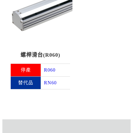
螺桿滑台(R060)
停產
R060
替代品
RN60