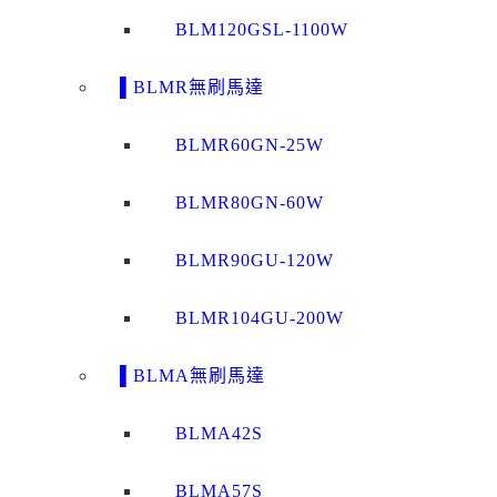
BLM120GSL-1100W
▌BLMR無刷馬達
BLMR60GN-25W
BLMR80GN-60W
BLMR90GU-120W
BLMR104GU-200W
▌BLMA無刷馬達
BLMA42S
BLMA57S