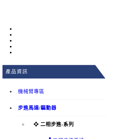
產品資訊
機械臂專區
步進馬達/驅動器
❖ 二相步進-系列