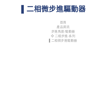
▌二相微步進驅動器
首頁
產品資訊
步進馬達/驅動器
❖ 二相步進-系列
▌二相微步進驅動器