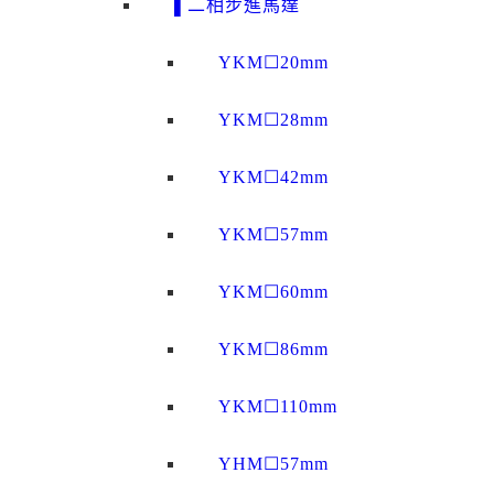
▌二相步進馬達
YKM☐20mm
YKM☐28mm
YKM☐42mm
YKM☐57mm
YKM☐60mm
YKM☐86mm
YKM☐110mm
YHM☐57mm