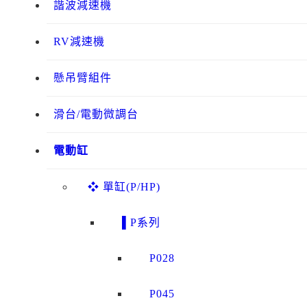
諧波減速機
RV減速機
懸吊臂組件
滑台/電動微調台
電動缸
❖ 單缸(P/HP)
▌P系列
P028
P045