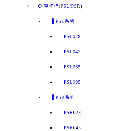
❖ 單輔桿(PSL/PSR)
▌PSL系列
PSL028
PSL045
PSL065
PSL095
▌PSR系列
PSR028
PSR045