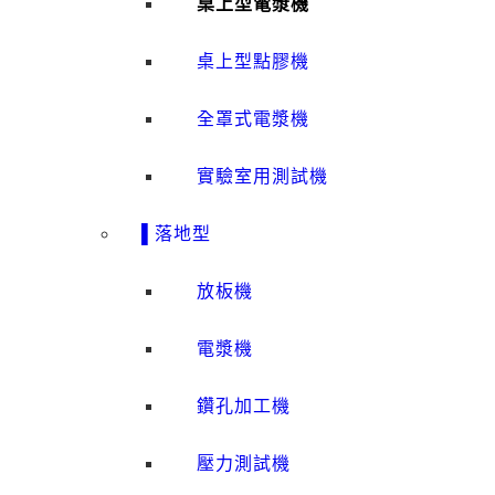
桌上型電漿機
桌上型點膠機
全罩式電漿機
實驗室用測試機
▌落地型
放板機
電漿機
鑽孔加工機
壓力測試機