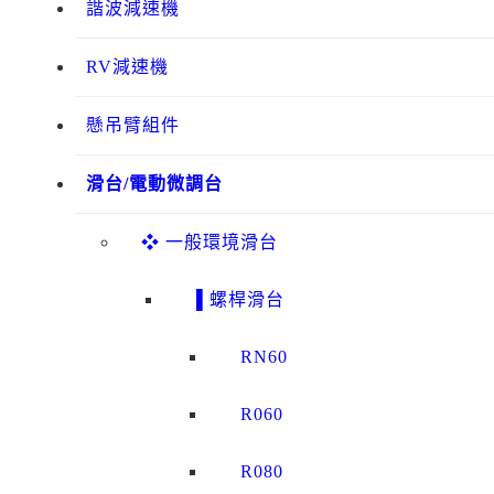
諧波減速機
RV減速機
懸吊臂組件
滑台/電動微調台
❖ 一般環境滑台
▌螺桿滑台
RN60
R060
R080