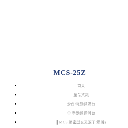
MCS-25Z
首頁
產品資訊
滑台/電動微調台
❖ 手動微調滑台
▌MCS 精密型交叉滾子(單軸)