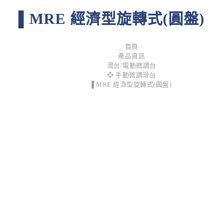
▌MRE 經濟型旋轉式(圓盤)
首頁
產品資訊
滑台/電動微調台
❖ 手動微調滑台
▌MRE 經濟型旋轉式(圓盤)