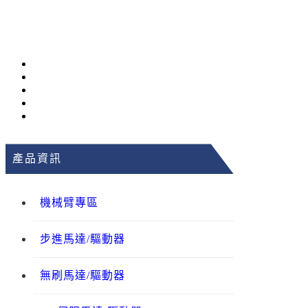
產品資訊
機械臂專區
步進馬達/驅動器
無刷馬達/驅動器