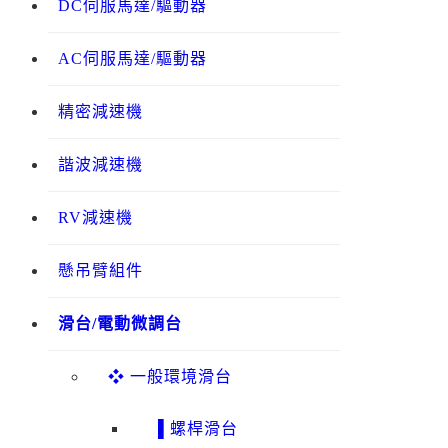
DC伺服馬達/驅動器
AC伺服馬達/驅動器
精密減速機
諧波減速機
RV減速機
懸吊臂組件
滑台/電動微調台
❖ 一般環境滑台
▌螺桿滑台