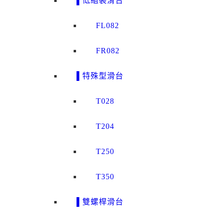
▌低組裝滑台
FL082
FR082
▌特殊型滑台
T028
T204
T250
T350
▌雙螺桿滑台