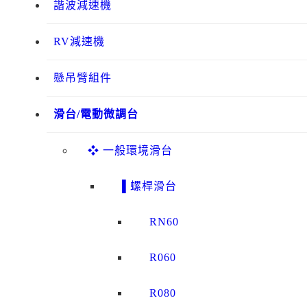
諧波減速機
RV減速機
懸吊臂組件
滑台/電動微調台
❖ 一般環境滑台
▌螺桿滑台
RN60
R060
R080