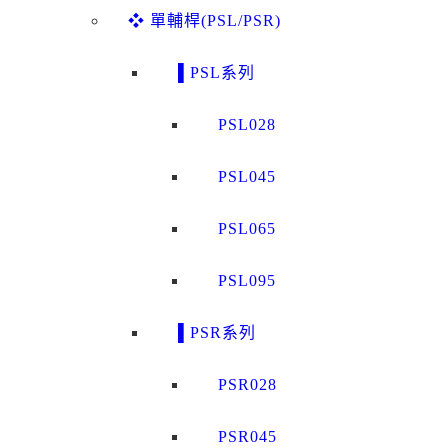
❖ 單輔桿(PSL/PSR)
▌PSL系列
PSL028
PSL045
PSL065
PSL095
▌PSR系列
PSR028
PSR045