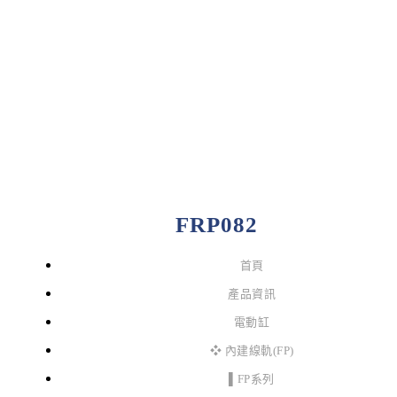
FRP082
首頁
產品資訊
電動缸
❖ 內建線軌(FP)
▌FP系列