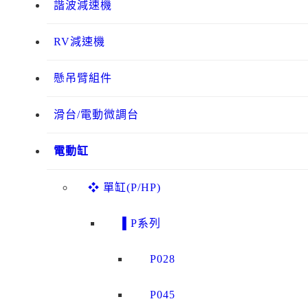
諧波減速機
RV減速機
懸吊臂組件
滑台/電動微調台
電動缸
❖ 單缸(P/HP)
▌P系列
P028
P045