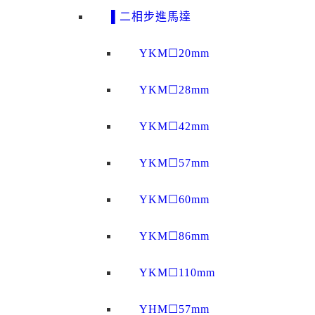
▌二相步進馬達
YKM☐20mm
YKM☐28mm
YKM☐42mm
YKM☐57mm
YKM☐60mm
YKM☐86mm
YKM☐110mm
YHM☐57mm