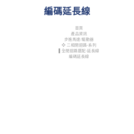
編碼延長線
首頁
產品資訊
步進馬達/驅動器
❖ 二相閉迴路-系列
▌全閉迴路選配-延長線
編碼延長線