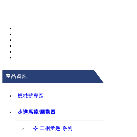
產品資訊
機械臂專區
步進馬達/驅動器
❖ 二相步進-系列