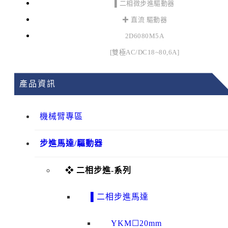
▌二相微步進驅動器
✚ 直流 驅動器
2D6080M5A
[雙極AC/DC18~80,6A]
產品資訊
機械臂專區
步進馬達/驅動器
❖ 二相步進-系列
▌二相步進馬達
YKM☐20mm