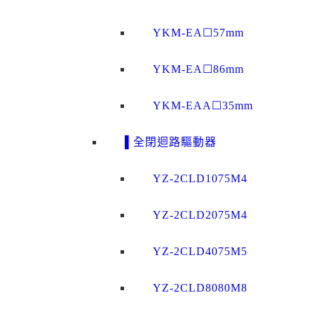
YKM-EA☐57mm
YKM-EA☐86mm
YKM-EAA☐35mm
▌全閉迴路驅動器
YZ-2CLD1075M4
YZ-2CLD2075M4
YZ-2CLD4075M5
YZ-2CLD8080M8