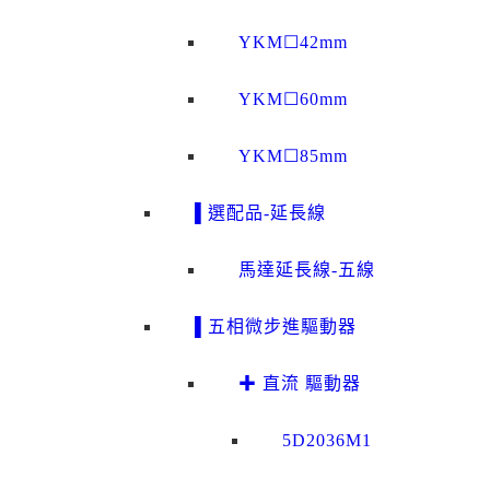
YKM☐42mm
YKM☐60mm
YKM☐85mm
▌選配品-延長線
馬達延長線-五線
▌五相微步進驅動器
✚ 直流 驅動器
5D2036M1