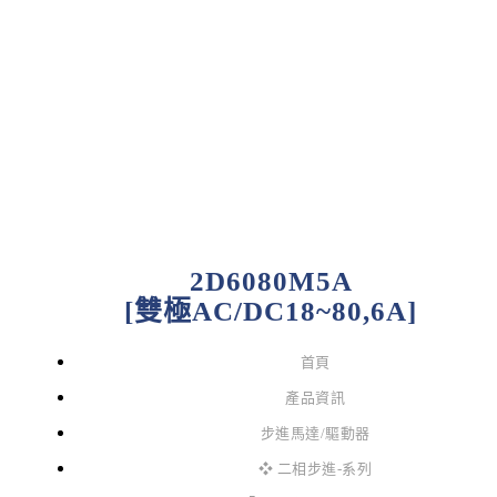
2D6080M5A
[雙極AC/DC18~80,6A]
首頁
產品資訊
步進馬達/驅動器
❖ 二相步進-系列