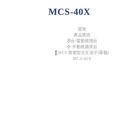
MCS-40X
首頁
產品資訊
滑台/電動微調台
❖ 手動微調滑台
▌MCS 精密型交叉滾子(單軸)
MCS-40X