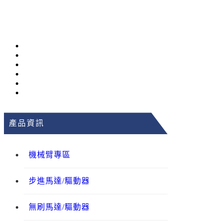
產品資訊
機械臂專區
步進馬達/驅動器
無刷馬達/驅動器