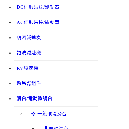
DC伺服馬達/驅動器
AC伺服馬達/驅動器
精密減速機
諧波減速機
RV減速機
懸吊臂組件
滑台/電動微調台
❖ 一般環境滑台
▌螺桿滑台