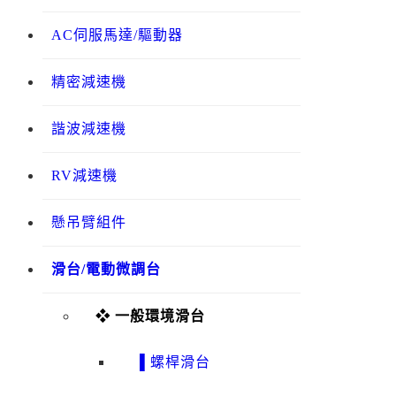
AC伺服馬達/驅動器
精密減速機
諧波減速機
RV減速機
懸吊臂組件
滑台/電動微調台
❖ 一般環境滑台
▌螺桿滑台