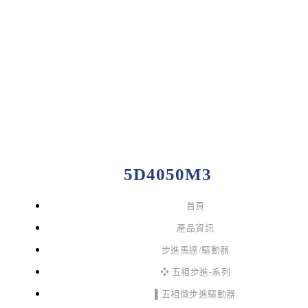
5D4050M3
首頁
產品資訊
步進馬達/驅動器
❖ 五相步進-系列
▌五相微步進驅動器