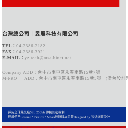
台灣總公司
｜
昱展科技有限公司
TEL：
04-2386-2182
FAX：
04-2386-3921
E-MAIL：
yz.tech@msa.hinet.net
Company ADD：台中市南屯區永春南路15巷7號
M-PRO ADD : 台中市南屯區永春南路15巷5號 (滑台設計
採用全球最先進SSL 256bit 傳輸加密機制
建議使用Chrome、Firefox、Safari最新版本瀏覽
Designed by 米洛
網頁設計