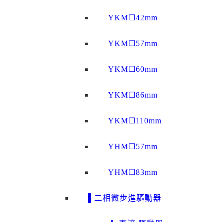
YKM☐42mm
YKM☐57mm
YKM☐60mm
YKM☐86mm
YKM☐110mm
YHM☐57mm
YHM☐83mm
▌二相微步進驅動器