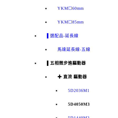
YKM☐60mm
YKM☐85mm
▌選配品-延長線
馬達延長線-五線
▌五相微步進驅動器
✚ 直流 驅動器
5D2036M1
5D4050M3
5D1440M2