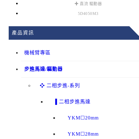
✚ 直流 驅動器
5D4050M3
產品資訊
機械臂專區
步進馬達/驅動器
❖ 二相步進-系列
▌二相步進馬達
YKM☐20mm
YKM☐28mm