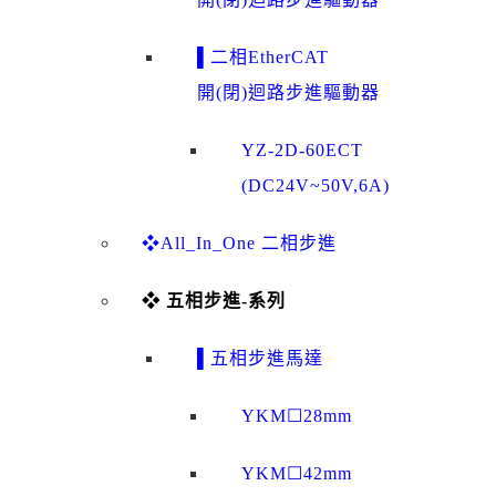
▌二相EtherCAT
開(閉)迴路步進驅動器
YZ-2D-60ECT
(DC24V~50V,6A)
❖All_In_One 二相步進
❖ 五相步進-系列
▌五相步進馬達
YKM☐28mm
YKM☐42mm