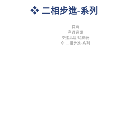
❖ 二相步進-系列
首頁
產品資訊
步進馬達/驅動器
❖ 二相步進-系列