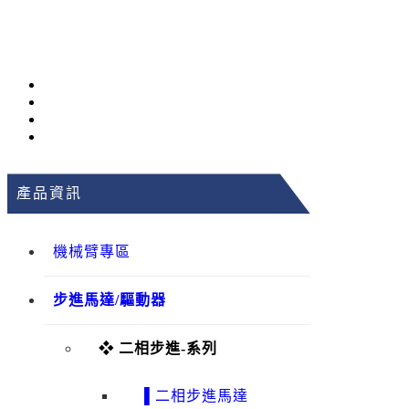
產品資訊
機械臂專區
步進馬達/驅動器
❖ 二相步進-系列
▌二相步進馬達