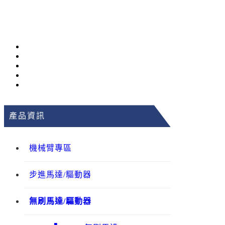
產品資訊
機械臂專區
步進馬達/驅動器
無刷馬達/驅動器