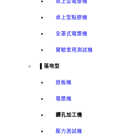
桌上型電漿機
桌上型點膠機
全罩式電漿機
實驗室用測試機
▌落地型
放板機
電漿機
鑽孔加工機
壓力測試機