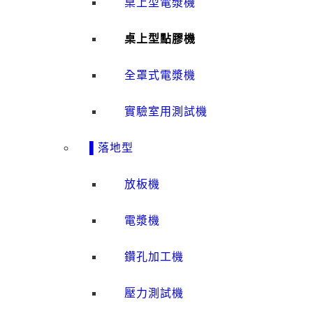
桌上型電漿機
桌上型點膠機
全罩式電漿機
實驗室用測試機
▌落地型
放板機
電漿機
鑽孔加工機
壓力測試機