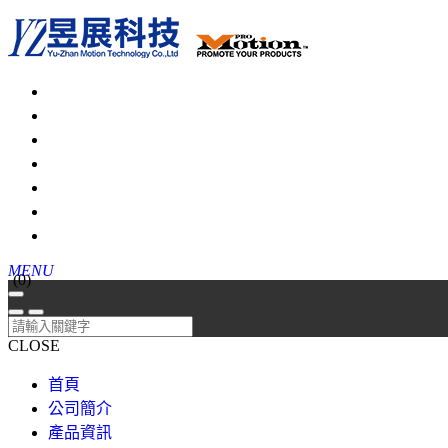
MENU
(
0
)
CLOSE
首頁
公司簡介
產品資訊