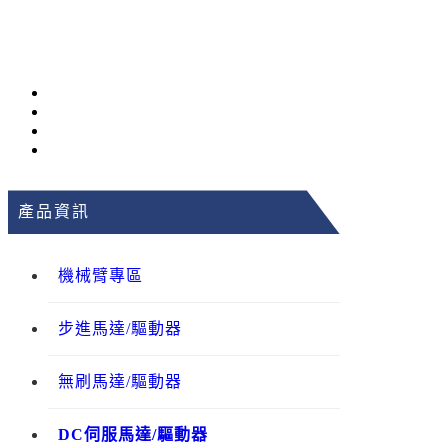
產品資訊
機械臂專區
步進馬達/驅動器
無刷馬達/驅動器
DC伺服馬達/驅動器