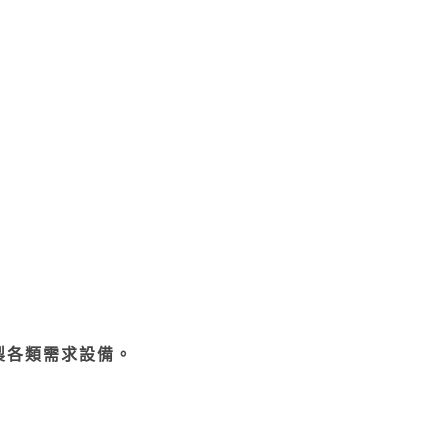
製各類需求設備。