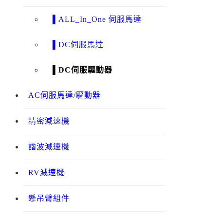
▌ALL_In_One 伺服馬達
▌DC伺服馬達
▌DC伺服驅動器
AC伺服馬達/驅動器
精密減速機
諧波減速機
RV減速機
懸吊臂組件