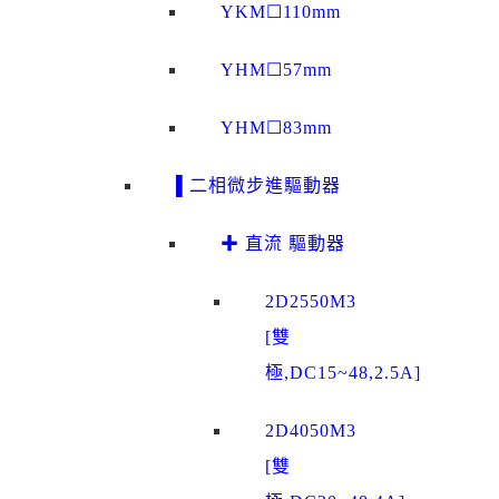
YKM☐110mm
YHM☐57mm
YHM☐83mm
▌二相微步進驅動器
✚ 直流 驅動器
2D2550M3
[雙
極,DC15~48,2.5A]
2D4050M3
[雙